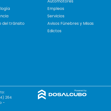
Automotores
logía
Empleos
ncia
Servicios
 del tránsito
Avisos Fúnebres y Misas
Edictos
to:
54) 264
o -