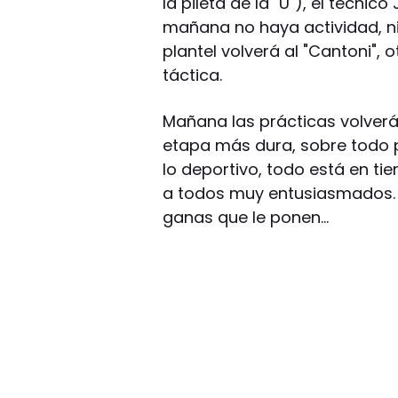
la pileta de la "U"), el técni
mañana no haya actividad, ni s
plantel volverá al "Cantoni", 
táctica.
Mañana las prácticas volverán
etapa más dura, sobre todo p
lo deportivo, todo está en t
a todos muy entusiasmados. T
ganas que le ponen…