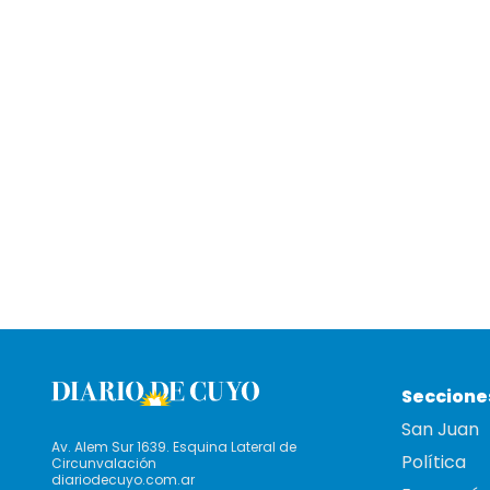
Seccione
San Juan
Av. Alem Sur 1639. Esquina Lateral de
Política
Circunvalación
diariodecuyo.com.ar