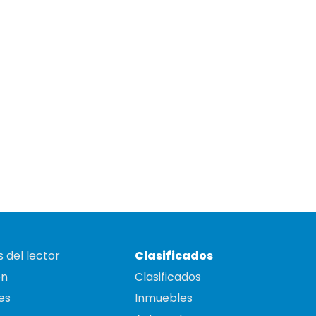
 del lector
Clasificados
on
Clasificados
es
Inmuebles