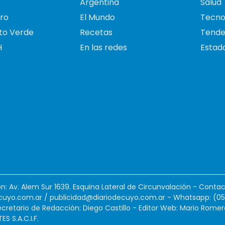
Argentina
Salud
ro
El Mundo
Tecno
to Verde
Recetas
Tende
H
En las redes
Estado
ión: Av. Alem Sur 1639. Esquina Lateral de Circunvalación - Contac
cuyo.com.ar
/
publicidad@diariodecuyo.com.ar
-
Whatsapp: (0
cretario de Redacción: Diego Castillo - Editor Web: Mario Romer
 S.A.C.I.F.