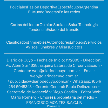
Policiales
Pasión Deportiva
Espectáculos
Argentina
El Mundo
Recetas
En las redes
Cartas del lector
Opinion
Sociales
Salud
Tecnología
Tendencia
Estado del tránsito
Clasificados
Inmuebles
Automotores
Empleos
Servicios
Avisos Fúnebres y Misas
Edictos
Diario de Cuyo - Fecha de Inicio: 11/2003 - Dirección:
Av. Alem Sur 1639. Esquina Lateral de Circunvalación -
Contacto:
web@diariodecuyo.com.ar
- Email:
web@diariodecuyo.com.ar
/
publicidad@diariodecuyo.com.ar
-
Whatsapp: (054)
264 5045343 - Gerente General: Pablo Dellazoppa -
Secretario de Redacción: Diego Castillo - Editor Web:
Mario Romero - Empresa propietaria del medio -
FRANCISCO MONTES S.A.C.I.F.