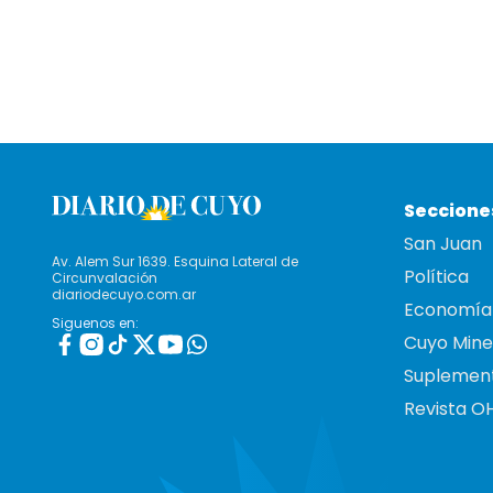
Seccione
San Juan
Av. Alem Sur 1639. Esquina Lateral de
Política
Circunvalación
diariodecuyo.com.ar
Economía
Siguenos en:
Cuyo Mine
Suplemen
Revista O