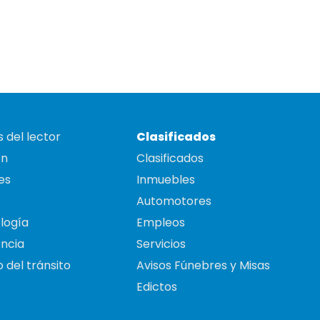
 del lector
Clasificados
on
Clasificados
es
Inmuebles
Automotores
logía
Empleos
ncia
Servicios
 del tránsito
Avisos Fúnebres y Misas
Edictos