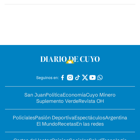
Seguinos en:
San Juan
Política
Economía
Cuyo Minero
Suplemento Verde
Revista OH
Policiales
Pasión Deportiva
Espectáculos
Argentina
El Mundo
Recetas
En las redes