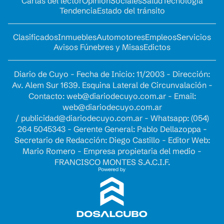
Cartas del lector
Opinion
Sociales
Salud
Tecnología
Tendencia
Estado del tránsito
Clasificados
Inmuebles
Automotores
Empleos
Servicios
Avisos Fúnebres y Misas
Edictos
Diario de Cuyo - Fecha de Inicio: 11/2003 - Dirección:
Av. Alem Sur 1639. Esquina Lateral de Circunvalación -
Contacto:
web@diariodecuyo.com.ar
- Email:
web@diariodecuyo.com.ar
/
publicidad@diariodecuyo.com.ar
-
Whatsapp: (054)
264 5045343 - Gerente General: Pablo Dellazoppa -
Secretario de Redacción: Diego Castillo - Editor Web:
Mario Romero - Empresa propietaria del medio -
FRANCISCO MONTES S.A.C.I.F.