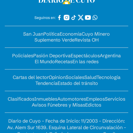
Seguinos en:
San Juan
Política
Economía
Cuyo Minero
Suplemento Verde
Revista OH
Policiales
Pasión Deportiva
Espectáculos
Argentina
El Mundo
Recetas
En las redes
Cartas del lector
Opinion
Sociales
Salud
Tecnología
Tendencia
Estado del tránsito
Clasificados
Inmuebles
Automotores
Empleos
Servicios
Avisos Fúnebres y Misas
Edictos
Diario de Cuyo - Fecha de Inicio: 11/2003 - Dirección:
Av. Alem Sur 1639. Esquina Lateral de Circunvalación -