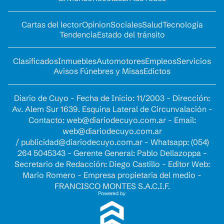
Cartas del lector
Opinion
Sociales
Salud
Tecnología
Tendencia
Estado del tránsito
Clasificados
Inmuebles
Automotores
Empleos
Servicios
Avisos Fúnebres y Misas
Edictos
Diario de Cuyo - Fecha de Inicio: 11/2003 - Dirección:
Av. Alem Sur 1639. Esquina Lateral de Circunvalación -
Contacto:
web@diariodecuyo.com.ar
- Email:
web@diariodecuyo.com.ar
/
publicidad@diariodecuyo.com.ar
-
Whatsapp: (054)
264 5045343 - Gerente General: Pablo Dellazoppa -
Secretario de Redacción: Diego Castillo - Editor Web:
Mario Romero - Empresa propietaria del medio -
FRANCISCO MONTES S.A.C.I.F.