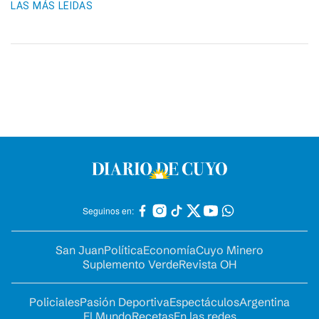
LAS MÁS LEIDAS
Seguinos en:
San Juan
Política
Economía
Cuyo Minero
Suplemento Verde
Revista OH
Policiales
Pasión Deportiva
Espectáculos
Argentina
El Mundo
Recetas
En las redes