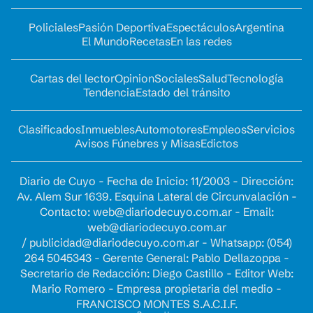
Policiales
Pasión Deportiva
Espectáculos
Argentina
El Mundo
Recetas
En las redes
Cartas del lector
Opinion
Sociales
Salud
Tecnología
Tendencia
Estado del tránsito
Clasificados
Inmuebles
Automotores
Empleos
Servicios
Avisos Fúnebres y Misas
Edictos
Diario de Cuyo - Fecha de Inicio: 11/2003 - Dirección:
Av. Alem Sur 1639. Esquina Lateral de Circunvalación -
Contacto:
web@diariodecuyo.com.ar
- Email:
web@diariodecuyo.com.ar
/
publicidad@diariodecuyo.com.ar
-
Whatsapp: (054)
264 5045343 - Gerente General: Pablo Dellazoppa -
Secretario de Redacción: Diego Castillo - Editor Web:
Mario Romero - Empresa propietaria del medio -
FRANCISCO MONTES S.A.C.I.F.