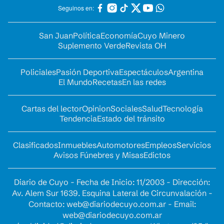
Seguinos en:
San Juan
Política
Economía
Cuyo Minero
Suplemento Verde
Revista OH
Policiales
Pasión Deportiva
Espectáculos
Argentina
El Mundo
Recetas
En las redes
Cartas del lector
Opinion
Sociales
Salud
Tecnología
Tendencia
Estado del tránsito
Clasificados
Inmuebles
Automotores
Empleos
Servicios
Avisos Fúnebres y Misas
Edictos
Diario de Cuyo - Fecha de Inicio: 11/2003 - Dirección:
Av. Alem Sur 1639. Esquina Lateral de Circunvalación -
Contacto:
web@diariodecuyo.com.ar
- Email:
web@diariodecuyo.com.ar