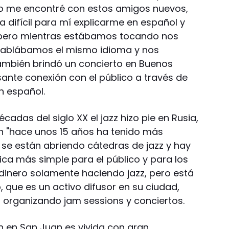
do me encontré con estos amigos nuevos,
 difícil para mí explicarme en español y
, pero mientras estábamos tocando nos
hablábamos el mismo idioma y nos
ambién brindó un concierto en Buenos
sante conexión con el público a través de
n español.
adas del siglo XX el jazz hizo pie en Rusia,
n "hace unos 15 años ha tenido más
s se están abriendo cátedras de jazz y hay
ica más simple para el público y para los
 dinero solamente haciendo jazz, pero está
 que es un activo difusor en su ciudad,
 organizando jam sessions y conciertos.
n en San Juan es vivida con gran