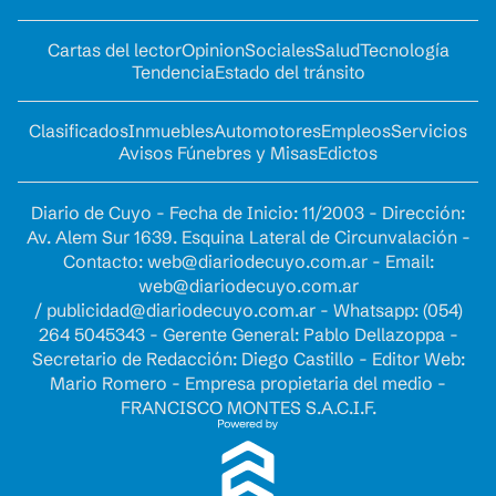
Cartas del lector
Opinion
Sociales
Salud
Tecnología
Tendencia
Estado del tránsito
Clasificados
Inmuebles
Automotores
Empleos
Servicios
Avisos Fúnebres y Misas
Edictos
Diario de Cuyo - Fecha de Inicio: 11/2003 - Dirección:
Av. Alem Sur 1639. Esquina Lateral de Circunvalación -
Contacto:
web@diariodecuyo.com.ar
- Email:
web@diariodecuyo.com.ar
/
publicidad@diariodecuyo.com.ar
-
Whatsapp: (054)
264 5045343 - Gerente General: Pablo Dellazoppa -
Secretario de Redacción: Diego Castillo - Editor Web:
Mario Romero - Empresa propietaria del medio -
FRANCISCO MONTES S.A.C.I.F.