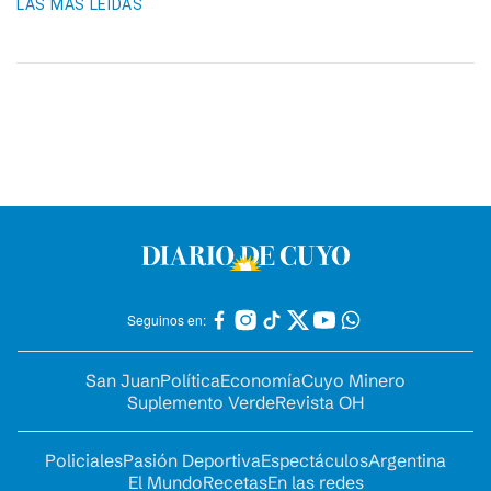
LAS MÁS LEIDAS
Seguinos en:
San Juan
Política
Economía
Cuyo Minero
Suplemento Verde
Revista OH
Policiales
Pasión Deportiva
Espectáculos
Argentina
El Mundo
Recetas
En las redes