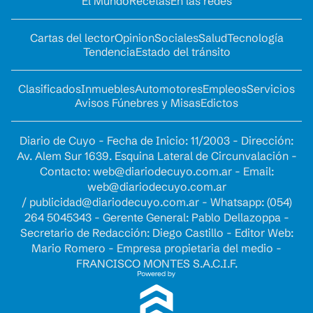
El Mundo
Recetas
En las redes
Cartas del lector
Opinion
Sociales
Salud
Tecnología
Tendencia
Estado del tránsito
Clasificados
Inmuebles
Automotores
Empleos
Servicios
Avisos Fúnebres y Misas
Edictos
Diario de Cuyo - Fecha de Inicio: 11/2003 - Dirección:
Av. Alem Sur 1639. Esquina Lateral de Circunvalación -
Contacto:
web@diariodecuyo.com.ar
- Email:
web@diariodecuyo.com.ar
/
publicidad@diariodecuyo.com.ar
-
Whatsapp: (054)
264 5045343 - Gerente General: Pablo Dellazoppa -
Secretario de Redacción: Diego Castillo - Editor Web:
Mario Romero - Empresa propietaria del medio -
FRANCISCO MONTES S.A.C.I.F.