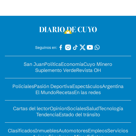
Seguinos en:
San Juan
Política
Economía
Cuyo Minero
Suplemento Verde
Revista OH
Policiales
Pasión Deportiva
Espectáculos
Argentina
El Mundo
Recetas
En las redes
Cartas del lector
Opinion
Sociales
Salud
Tecnología
Tendencia
Estado del tránsito
Clasificados
Inmuebles
Automotores
Empleos
Servicios