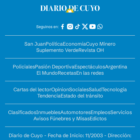
Seguinos en:
San Juan
Política
Economía
Cuyo Minero
Suplemento Verde
Revista OH
Policiales
Pasión Deportiva
Espectáculos
Argentina
El Mundo
Recetas
En las redes
Cartas del lector
Opinion
Sociales
Salud
Tecnología
Tendencia
Estado del tránsito
Clasificados
Inmuebles
Automotores
Empleos
Servicios
Avisos Fúnebres y Misas
Edictos
Diario de Cuyo - Fecha de Inicio: 11/2003 - Dirección: