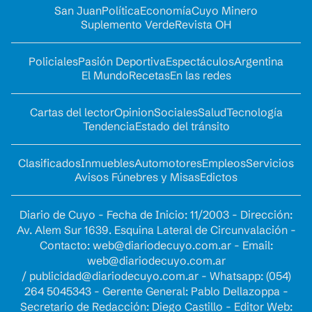
San Juan
Política
Economía
Cuyo Minero
Suplemento Verde
Revista OH
Policiales
Pasión Deportiva
Espectáculos
Argentina
El Mundo
Recetas
En las redes
Cartas del lector
Opinion
Sociales
Salud
Tecnología
Tendencia
Estado del tránsito
Clasificados
Inmuebles
Automotores
Empleos
Servicios
Avisos Fúnebres y Misas
Edictos
Diario de Cuyo - Fecha de Inicio: 11/2003 - Dirección:
Av. Alem Sur 1639. Esquina Lateral de Circunvalación -
Contacto:
web@diariodecuyo.com.ar
- Email:
web@diariodecuyo.com.ar
/
publicidad@diariodecuyo.com.ar
-
Whatsapp: (054)
264 5045343 - Gerente General: Pablo Dellazoppa -
Secretario de Redacción: Diego Castillo - Editor Web: