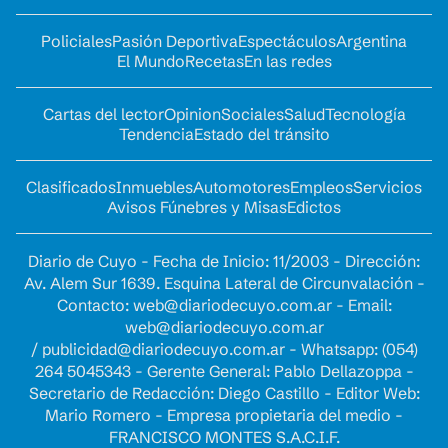
Policiales
Pasión Deportiva
Espectáculos
Argentina
El Mundo
Recetas
En las redes
Cartas del lector
Opinion
Sociales
Salud
Tecnología
Tendencia
Estado del tránsito
Clasificados
Inmuebles
Automotores
Empleos
Servicios
Avisos Fúnebres y Misas
Edictos
Diario de Cuyo - Fecha de Inicio: 11/2003 - Dirección:
Av. Alem Sur 1639. Esquina Lateral de Circunvalación -
Contacto:
web@diariodecuyo.com.ar
- Email:
web@diariodecuyo.com.ar
/
publicidad@diariodecuyo.com.ar
-
Whatsapp: (054)
264 5045343 - Gerente General: Pablo Dellazoppa -
Secretario de Redacción: Diego Castillo - Editor Web:
Mario Romero - Empresa propietaria del medio -
FRANCISCO MONTES S.A.C.I.F.