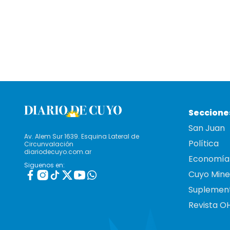
Seccione
San Juan
Av. Alem Sur 1639. Esquina Lateral de
Política
Circunvalación
diariodecuyo.com.ar
Economía
Siguenos en:
Cuyo Mine
Suplemen
Revista O