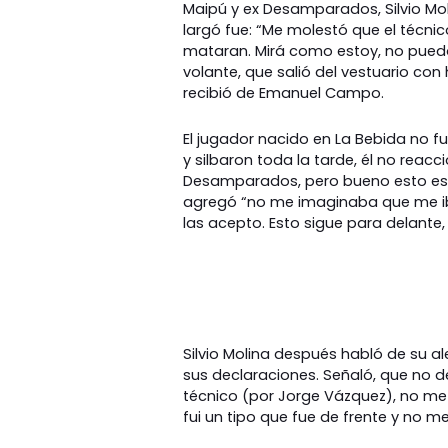
Maipú y ex Desamparados, Silvio Mol
largó fue: “Me molestó que el técn
mataran. Mirá como estoy, no puedo 
volante, que salió del vestuario con 
recibió de Emanuel Campo.
El jugador nacido en La Bebida no fue
y silbaron toda la tarde, él no rea
Desamparados, pero bueno esto es a
agregó “no me imaginaba que me iba
las acepto. Esto sigue para delante
Silvio Molina después habló de su a
sus declaraciones. Señaló, que no d
técnico (por Jorge Vázquez), no m
fui un tipo que fue de frente y no m