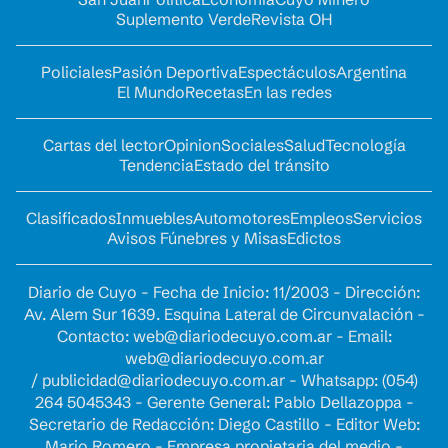
Suplemento Verde
Revista OH
Policiales
Pasión Deportiva
Espectáculos
Argentina
El Mundo
Recetas
En las redes
Cartas del lector
Opinion
Sociales
Salud
Tecnología
Tendencia
Estado del tránsito
Clasificados
Inmuebles
Automotores
Empleos
Servicios
Avisos Fúnebres y Misas
Edictos
Diario de Cuyo - Fecha de Inicio: 11/2003 - Dirección:
Av. Alem Sur 1639. Esquina Lateral de Circunvalación -
Contacto:
web@diariodecuyo.com.ar
- Email:
web@diariodecuyo.com.ar
/
publicidad@diariodecuyo.com.ar
-
Whatsapp: (054)
264 5045343 - Gerente General: Pablo Dellazoppa -
Secretario de Redacción: Diego Castillo - Editor Web:
Mario Romero - Empresa propietaria del medio -