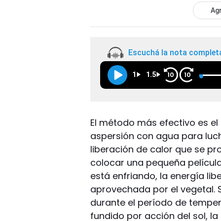
Agr
Escuchá la nota complet
1
1.5
10
10
El método más efectivo es el
aspersión con agua para luch
liberación de calor que se pr
colocar una pequeña películ
está enfriando, la energía li
aprovechada por el vegetal. 
durante el período de temper
fundido por acción del sol, l