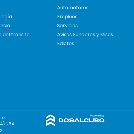
Automotores
logía
Empleos
ncia
Servicios
 del tránsito
Avisos Fúnebres y Misas
Edictos
to:
54) 264
o -