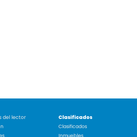
 del lector
Clasificados
on
Clasificados
es
Inmuebles