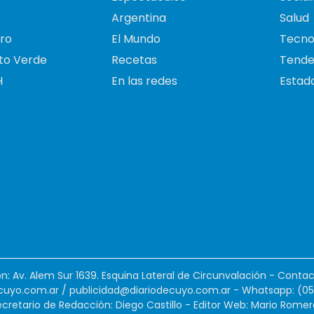
Argentina
Salud
ro
El Mundo
Tecno
to Verde
Recetas
Tende
H
En las redes
Estado
ión: Av. Alem Sur 1639. Esquina Lateral de Circunvalación - Contac
cuyo.com.ar
/
publicidad@diariodecuyo.com.ar
-
Whatsapp: (0
cretario de Redacción: Diego Castillo - Editor Web: Mario Romer