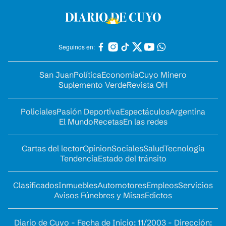
Seguinos en:
San Juan
Política
Economía
Cuyo Minero
Suplemento Verde
Revista OH
Policiales
Pasión Deportiva
Espectáculos
Argentina
El Mundo
Recetas
En las redes
Cartas del lector
Opinion
Sociales
Salud
Tecnología
Tendencia
Estado del tránsito
Clasificados
Inmuebles
Automotores
Empleos
Servicios
Avisos Fúnebres y Misas
Edictos
Diario de Cuyo - Fecha de Inicio: 11/2003 - Dirección: