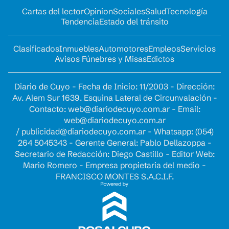
Cartas del lector
Opinion
Sociales
Salud
Tecnología
Tendencia
Estado del tránsito
Clasificados
Inmuebles
Automotores
Empleos
Servicios
Avisos Fúnebres y Misas
Edictos
Diario de Cuyo - Fecha de Inicio: 11/2003 - Dirección:
Av. Alem Sur 1639. Esquina Lateral de Circunvalación -
Contacto:
web@diariodecuyo.com.ar
- Email:
web@diariodecuyo.com.ar
/
publicidad@diariodecuyo.com.ar
-
Whatsapp: (054)
264 5045343 - Gerente General: Pablo Dellazoppa -
Secretario de Redacción: Diego Castillo - Editor Web:
Mario Romero - Empresa propietaria del medio -
FRANCISCO MONTES S.A.C.I.F.