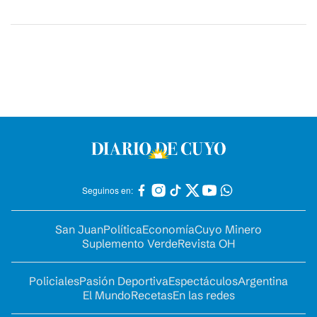
Seguinos en:
San Juan
Política
Economía
Cuyo Minero
Suplemento Verde
Revista OH
Policiales
Pasión Deportiva
Espectáculos
Argentina
El Mundo
Recetas
En las redes