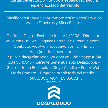
Cartas del lector
Opinion
Sociales
Salud
Tecnología
Tendencia
Estado del tránsito
Clasificados
Inmuebles
Automotores
Empleos
Servicios
Avisos Fúnebres y Misas
Edictos
Diario de Cuyo - Fecha de Inicio: 11/2003 - Dirección:
Av. Alem Sur 1639. Esquina Lateral de Circunvalación -
Contacto:
web@diariodecuyo.com.ar
- Email:
web@diariodecuyo.com.ar
/
publicidad@diariodecuyo.com.ar
-
Whatsapp: (054)
264 5045343 - Gerente General: Pablo Dellazoppa -
Secretario de Redacción: Diego Castillo - Editor Web:
Mario Romero - Empresa propietaria del medio -
FRANCISCO MONTES S.A.C.I.F.