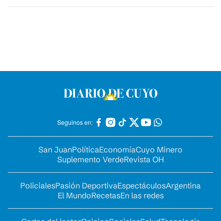
Seguinos en:
San Juan
Política
Economía
Cuyo Minero
Suplemento Verde
Revista OH
Policiales
Pasión Deportiva
Espectáculos
Argentina
El Mundo
Recetas
En las redes