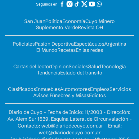
Seguinos en:
San Juan
Política
Economía
Cuyo Minero
Suplemento Verde
Revista OH
Policiales
Pasión Deportiva
Espectáculos
Argentina
El Mundo
Recetas
En las redes
Cartas del lector
Opinion
Sociales
Salud
Tecnología
Tendencia
Estado del tránsito
Clasificados
Inmuebles
Automotores
Empleos
Servicios
Avisos Fúnebres y Misas
Edictos
Diario de Cuyo - Fecha de Inicio: 11/2003 - Dirección:
Av. Alem Sur 1639. Esquina Lateral de Circunvalación -
Contacto:
web@diariodecuyo.com.ar
- Email:
web@diariodecuyo.com.ar