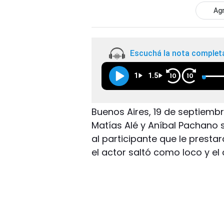
Agr
Escuchá la nota complet
1
1.5
10
10
Buenos Aires, 19 de septiembre
Matías Alé y Aníbal Pachano se
al participante que le presta
el actor saltó como loco y el