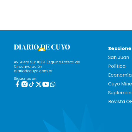
Seccione
San Juan
Av. Alem Sur 1639. Esquina Lateral de
Política
Circunvalación
diariodecuyo.com.ar
Economía
Siguenos en:
Cuyo Mine
Suplemen
Revista O