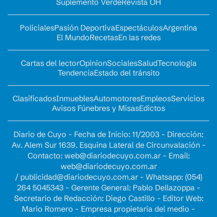
Suplemento Verde
Revista OH
Policiales
Pasión Deportiva
Espectáculos
Argentina
El Mundo
Recetas
En las redes
Cartas del lector
Opinion
Sociales
Salud
Tecnología
Tendencia
Estado del tránsito
Clasificados
Inmuebles
Automotores
Empleos
Servicios
Avisos Fúnebres y Misas
Edictos
Diario de Cuyo - Fecha de Inicio: 11/2003 - Dirección:
Av. Alem Sur 1639. Esquina Lateral de Circunvalación -
Contacto:
web@diariodecuyo.com.ar
- Email:
web@diariodecuyo.com.ar
/
publicidad@diariodecuyo.com.ar
-
Whatsapp: (054)
264 5045343 - Gerente General: Pablo Dellazoppa -
Secretario de Redacción: Diego Castillo - Editor Web:
Mario Romero - Empresa propietaria del medio -