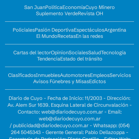
San Juan
Política
Economía
Cuyo Minero
Suplemento Verde
Revista OH
Policiales
Pasión Deportiva
Espectáculos
Argentina
El Mundo
Recetas
En las redes
Cartas del lector
Opinion
Sociales
Salud
Tecnología
Tendencia
Estado del tránsito
Clasificados
Inmuebles
Automotores
Empleos
Servicios
Avisos Fúnebres y Misas
Edictos
Diario de Cuyo - Fecha de Inicio: 11/2003 - Dirección:
Av. Alem Sur 1639. Esquina Lateral de Circunvalación -
Contacto:
web@diariodecuyo.com.ar
- Email:
web@diariodecuyo.com.ar
/
publicidad@diariodecuyo.com.ar
-
Whatsapp: (054)
264 5045343 - Gerente General: Pablo Dellazoppa -
Secretario de Redacción: Diego Castillo - Editor Web: