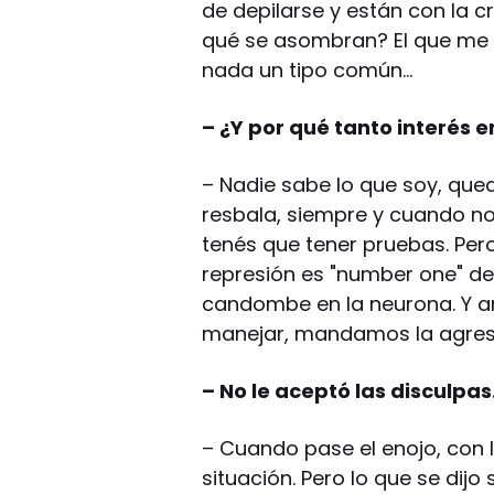
de depilarse y están con la cr
qué se asombran? El que me 
nada un tipo común…
– ¿Y por qué tanto interés e
– Nadie sabe lo que soy, que
resbala, siempre y cuando no 
tenés que tener pruebas. Per
represión es "number one" d
candombe en la neurona. Y a
manejar, mandamos la agresió
– No le aceptó las disculpa
– Cuando pase el enojo, con l
situación. Pero lo que se dijo