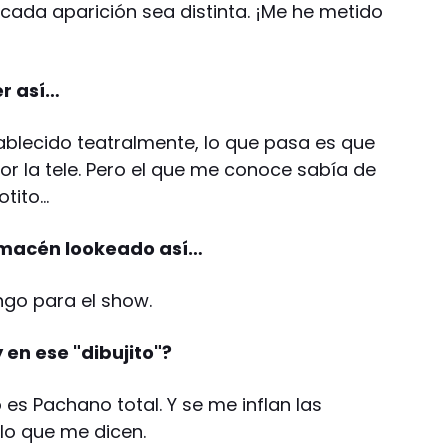
ada aparición sea distinta. ¡Me he metido
er así…
tablecido teatralmente, lo que pasa es que
or la tele. Pero el que me conoce sabía de
gotito…
almacén lookeado así…
engo para el show.
en ese "dibujito"?
 es Pachano total. Y se me inflan las
lo que me dicen.