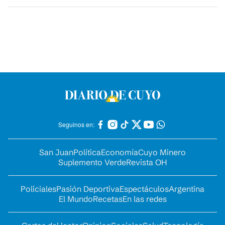
Seguinos en:
San Juan
Política
Economía
Cuyo Minero
Suplemento Verde
Revista OH
Policiales
Pasión Deportiva
Espectáculos
Argentina
El Mundo
Recetas
En las redes