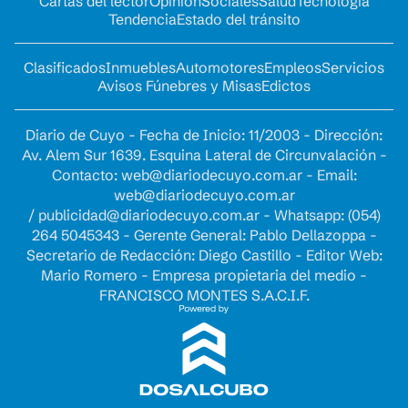
Cartas del lector
Opinion
Sociales
Salud
Tecnología
Tendencia
Estado del tránsito
Clasificados
Inmuebles
Automotores
Empleos
Servicios
Avisos Fúnebres y Misas
Edictos
Diario de Cuyo - Fecha de Inicio: 11/2003 - Dirección:
Av. Alem Sur 1639. Esquina Lateral de Circunvalación -
Contacto:
web@diariodecuyo.com.ar
- Email:
web@diariodecuyo.com.ar
/
publicidad@diariodecuyo.com.ar
-
Whatsapp: (054)
264 5045343 - Gerente General: Pablo Dellazoppa -
Secretario de Redacción: Diego Castillo - Editor Web:
Mario Romero - Empresa propietaria del medio -
FRANCISCO MONTES S.A.C.I.F.