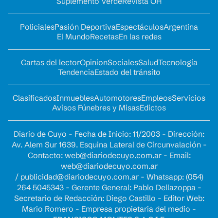
Suplemento Verde
Revista OH
Policiales
Pasión Deportiva
Espectáculos
Argentina
El Mundo
Recetas
En las redes
Cartas del lector
Opinion
Sociales
Salud
Tecnología
Tendencia
Estado del tránsito
Clasificados
Inmuebles
Automotores
Empleos
Servicios
Avisos Fúnebres y Misas
Edictos
Diario de Cuyo - Fecha de Inicio: 11/2003 - Dirección:
Av. Alem Sur 1639. Esquina Lateral de Circunvalación -
Contacto:
web@diariodecuyo.com.ar
- Email:
web@diariodecuyo.com.ar
/
publicidad@diariodecuyo.com.ar
-
Whatsapp: (054)
264 5045343 - Gerente General: Pablo Dellazoppa -
Secretario de Redacción: Diego Castillo - Editor Web:
Mario Romero - Empresa propietaria del medio -