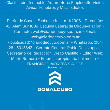
Clasificados
Inmuebles
Automotores
Empleos
Servicios
Avisos Fúnebres y Misas
Edictos
Diario de Cuyo - Fecha de Inicio: 11/2003 - Dirección:
Av. Alem Sur 1639. Esquina Lateral de Circunvalación -
Contacto:
web@diariodecuyo.com.ar
- Email:
web@diariodecuyo.com.ar
/
publicidad@diariodecuyo.com.ar
-
Whatsapp: (054)
264 5045343 - Gerente General: Pablo Dellazoppa -
Secretario de Redacción: Diego Castillo - Editor Web:
Mario Romero - Empresa propietaria del medio -
FRANCISCO MONTES S.A.C.I.F.