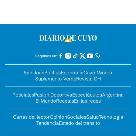
Seguinos en:
San Juan
Política
Economía
Cuyo Minero
Suplemento Verde
Revista OH
Policiales
Pasión Deportiva
Espectáculos
Argentina
El Mundo
Recetas
En las redes
Cartas del lector
Opinion
Sociales
Salud
Tecnología
Tendencia
Estado del tránsito