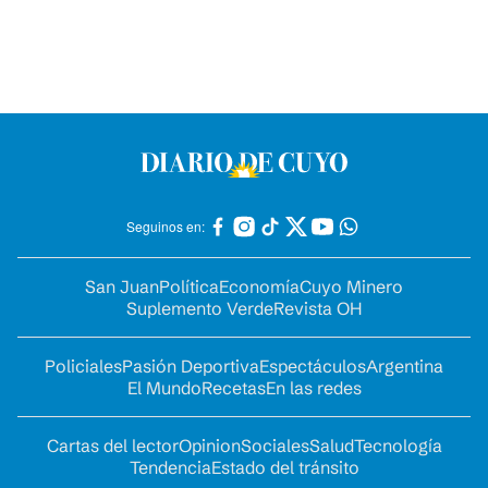
Seguinos en:
San Juan
Política
Economía
Cuyo Minero
Suplemento Verde
Revista OH
Policiales
Pasión Deportiva
Espectáculos
Argentina
El Mundo
Recetas
En las redes
Cartas del lector
Opinion
Sociales
Salud
Tecnología
Tendencia
Estado del tránsito