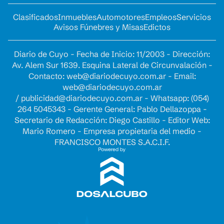
Clasificados
Inmuebles
Automotores
Empleos
Servicios
Avisos Fúnebres y Misas
Edictos
Diario de Cuyo - Fecha de Inicio: 11/2003 - Dirección:
Av. Alem Sur 1639. Esquina Lateral de Circunvalación -
Contacto:
web@diariodecuyo.com.ar
- Email:
web@diariodecuyo.com.ar
/
publicidad@diariodecuyo.com.ar
-
Whatsapp: (054)
264 5045343 - Gerente General: Pablo Dellazoppa -
Secretario de Redacción: Diego Castillo - Editor Web:
Mario Romero - Empresa propietaria del medio -
FRANCISCO MONTES S.A.C.I.F.