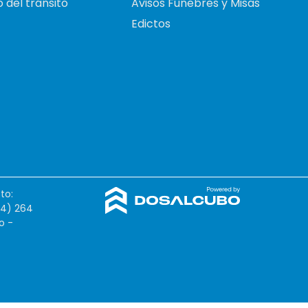
 del tránsito
Avisos Fúnebres y Misas
Edictos
to:
54) 264
o -