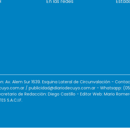
H
En las redes
Estado
ión: Av. Alem Sur 1639. Esquina Lateral de Circunvalación - Contac
cuyo.com.ar
/
publicidad@diariodecuyo.com.ar
-
Whatsapp: (0
cretario de Redacción: Diego Castillo - Editor Web: Mario Romer
 S.A.C.I.F.