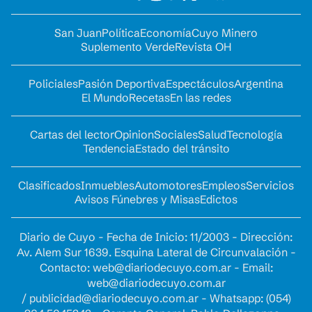
San Juan
Política
Economía
Cuyo Minero
Suplemento Verde
Revista OH
Policiales
Pasión Deportiva
Espectáculos
Argentina
El Mundo
Recetas
En las redes
Cartas del lector
Opinion
Sociales
Salud
Tecnología
Tendencia
Estado del tránsito
Clasificados
Inmuebles
Automotores
Empleos
Servicios
Avisos Fúnebres y Misas
Edictos
Diario de Cuyo - Fecha de Inicio: 11/2003 - Dirección:
Av. Alem Sur 1639. Esquina Lateral de Circunvalación -
Contacto:
web@diariodecuyo.com.ar
- Email:
web@diariodecuyo.com.ar
/
publicidad@diariodecuyo.com.ar
-
Whatsapp: (054)