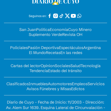
Seguinos en:
San Juan
Política
Economía
Cuyo Minero
Suplemento Verde
Revista OH
Policiales
Pasión Deportiva
Espectáculos
Argentina
El Mundo
Recetas
En las redes
Cartas del lector
Opinion
Sociales
Salud
Tecnología
Tendencia
Estado del tránsito
Clasificados
Inmuebles
Automotores
Empleos
Servicios
Avisos Fúnebres y Misas
Edictos
Diario de Cuyo - Fecha de Inicio: 11/2003 - Dirección:
Av. Alem Sur 1639. Esquina Lateral de Circunvalación -