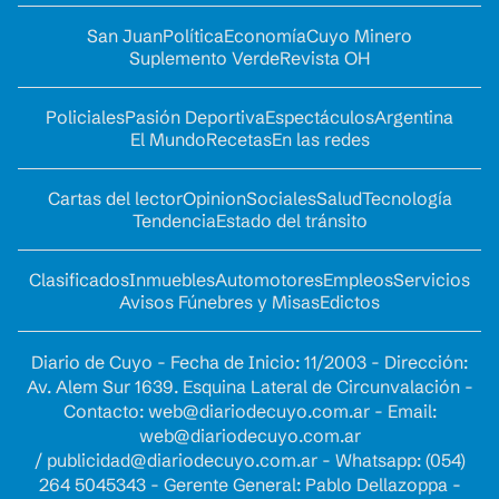
San Juan
Política
Economía
Cuyo Minero
Suplemento Verde
Revista OH
Policiales
Pasión Deportiva
Espectáculos
Argentina
El Mundo
Recetas
En las redes
Cartas del lector
Opinion
Sociales
Salud
Tecnología
Tendencia
Estado del tránsito
Clasificados
Inmuebles
Automotores
Empleos
Servicios
Avisos Fúnebres y Misas
Edictos
Diario de Cuyo - Fecha de Inicio: 11/2003 - Dirección:
Av. Alem Sur 1639. Esquina Lateral de Circunvalación -
Contacto:
web@diariodecuyo.com.ar
- Email:
web@diariodecuyo.com.ar
/
publicidad@diariodecuyo.com.ar
-
Whatsapp: (054)
264 5045343 - Gerente General: Pablo Dellazoppa -