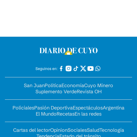
Seguinos en:
San Juan
Política
Economía
Cuyo Minero
Suplemento Verde
Revista OH
Policiales
Pasión Deportiva
Espectáculos
Argentina
El Mundo
Recetas
En las redes
Cartas del lector
Opinion
Sociales
Salud
Tecnología
Tendencia
Estado del tránsito