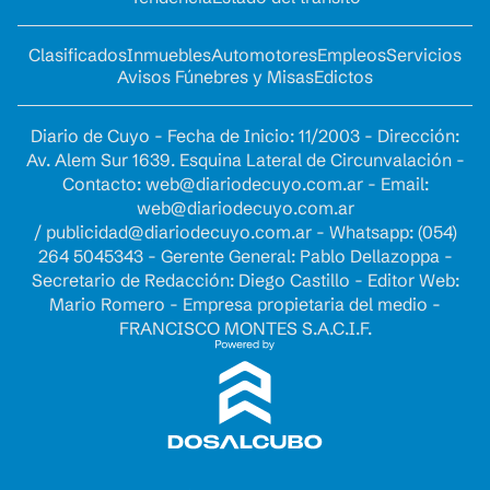
Clasificados
Inmuebles
Automotores
Empleos
Servicios
Avisos Fúnebres y Misas
Edictos
Diario de Cuyo - Fecha de Inicio: 11/2003 - Dirección:
Av. Alem Sur 1639. Esquina Lateral de Circunvalación -
Contacto:
web@diariodecuyo.com.ar
- Email:
web@diariodecuyo.com.ar
/
publicidad@diariodecuyo.com.ar
-
Whatsapp: (054)
264 5045343 - Gerente General: Pablo Dellazoppa -
Secretario de Redacción: Diego Castillo - Editor Web:
Mario Romero - Empresa propietaria del medio -
FRANCISCO MONTES S.A.C.I.F.