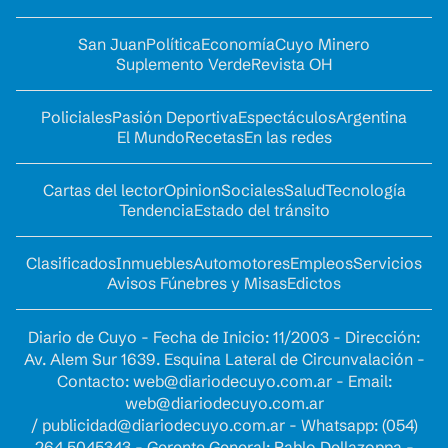
San Juan
Política
Economía
Cuyo Minero
Suplemento Verde
Revista OH
Policiales
Pasión Deportiva
Espectáculos
Argentina
El Mundo
Recetas
En las redes
Cartas del lector
Opinion
Sociales
Salud
Tecnología
Tendencia
Estado del tránsito
Clasificados
Inmuebles
Automotores
Empleos
Servicios
Avisos Fúnebres y Misas
Edictos
Diario de Cuyo - Fecha de Inicio: 11/2003 - Dirección:
Av. Alem Sur 1639. Esquina Lateral de Circunvalación -
Contacto:
web@diariodecuyo.com.ar
- Email:
web@diariodecuyo.com.ar
/
publicidad@diariodecuyo.com.ar
-
Whatsapp: (054)
264 5045343 - Gerente General: Pablo Dellazoppa -