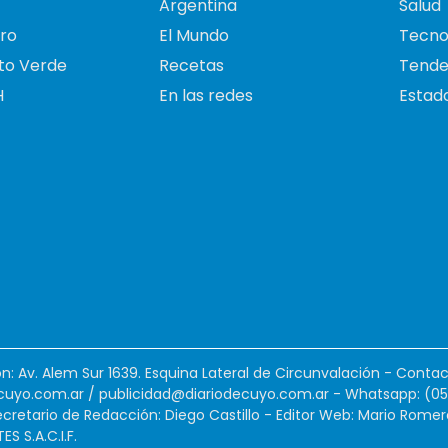
Argentina
Salud
ro
El Mundo
Tecno
to Verde
Recetas
Tende
H
En las redes
Estado
ión: Av. Alem Sur 1639. Esquina Lateral de Circunvalación - Contac
cuyo.com.ar
/
publicidad@diariodecuyo.com.ar
-
Whatsapp: (0
cretario de Redacción: Diego Castillo - Editor Web: Mario Romer
 S.A.C.I.F.