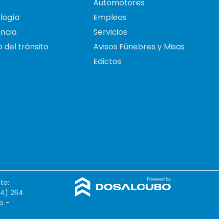
Automotores
logía
Empleos
ncia
Servicios
 del tránsito
Avisos Fúnebres y Misas
Edictos
to:
54) 264
o -