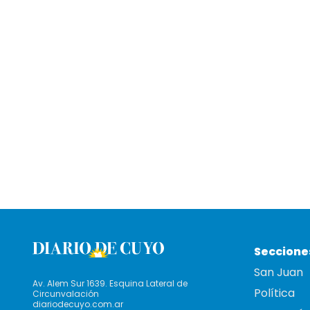
Seccione
San Juan
Av. Alem Sur 1639. Esquina Lateral de
Política
Circunvalación
diariodecuyo.com.ar