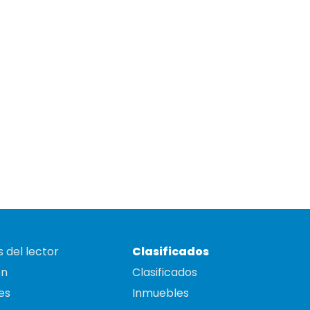
 del lector
Clasificados
on
Clasificados
es
Inmuebles