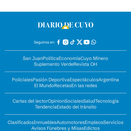
Seguinos en:
San Juan
Política
Economía
Cuyo Minero
Suplemento Verde
Revista OH
Policiales
Pasión Deportiva
Espectáculos
Argentina
El Mundo
Recetas
En las redes
Cartas del lector
Opinion
Sociales
Salud
Tecnología
Tendencia
Estado del tránsito
Clasificados
Inmuebles
Automotores
Empleos
Servicios
Avisos Fúnebres y Misas
Edictos