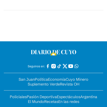
Seguinos en:
San Juan
Política
Economía
Cuyo Minero
Suplemento Verde
Revista OH
Policiales
Pasión Deportiva
Espectáculos
Argentina
El Mundo
Recetas
En las redes