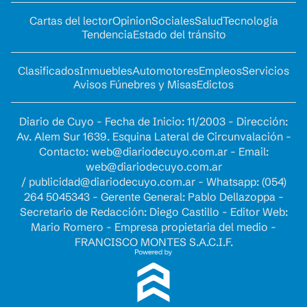
Cartas del lector
Opinion
Sociales
Salud
Tecnología
Tendencia
Estado del tránsito
Clasificados
Inmuebles
Automotores
Empleos
Servicios
Avisos Fúnebres y Misas
Edictos
Diario de Cuyo - Fecha de Inicio: 11/2003 - Dirección:
Av. Alem Sur 1639. Esquina Lateral de Circunvalación -
Contacto:
web@diariodecuyo.com.ar
- Email:
web@diariodecuyo.com.ar
/
publicidad@diariodecuyo.com.ar
-
Whatsapp: (054)
264 5045343 - Gerente General: Pablo Dellazoppa -
Secretario de Redacción: Diego Castillo - Editor Web:
Mario Romero - Empresa propietaria del medio -
FRANCISCO MONTES S.A.C.I.F.