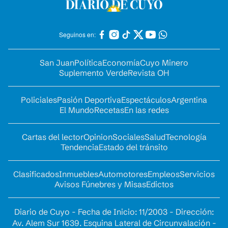
Seguinos en:
San Juan
Política
Economía
Cuyo Minero
Suplemento Verde
Revista OH
Policiales
Pasión Deportiva
Espectáculos
Argentina
El Mundo
Recetas
En las redes
Cartas del lector
Opinion
Sociales
Salud
Tecnología
Tendencia
Estado del tránsito
Clasificados
Inmuebles
Automotores
Empleos
Servicios
Avisos Fúnebres y Misas
Edictos
Diario de Cuyo - Fecha de Inicio: 11/2003 - Dirección:
Av. Alem Sur 1639. Esquina Lateral de Circunvalación -