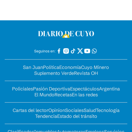
Seguinos en:
San Juan
Política
Economía
Cuyo Minero
Suplemento Verde
Revista OH
Policiales
Pasión Deportiva
Espectáculos
Argentina
El Mundo
Recetas
En las redes
Cartas del lector
Opinion
Sociales
Salud
Tecnología
Tendencia
Estado del tránsito
Clasificados
Inmuebles
Automotores
Empleos
Servicios