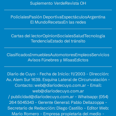
Suplemento Verde
Revista OH
Policiales
Pasión Deportiva
Espectáculos
Argentina
El Mundo
Recetas
En las redes
Cartas del lector
Opinion
Sociales
Salud
Tecnología
Tendencia
Estado del tránsito
Clasificados
Inmuebles
Automotores
Empleos
Servicios
Avisos Fúnebres y Misas
Edictos
Diario de Cuyo - Fecha de Inicio: 11/2003 - Dirección:
Av. Alem Sur 1639. Esquina Lateral de Circunvalación -
Contacto:
web@diariodecuyo.com.ar
- Email:
web@diariodecuyo.com.ar
/
publicidad@diariodecuyo.com.ar
-
Whatsapp: (054)
264 5045343 - Gerente General: Pablo Dellazoppa -
Secretario de Redacción: Diego Castillo - Editor Web:
Mario Romero - Empresa propietaria del medio -