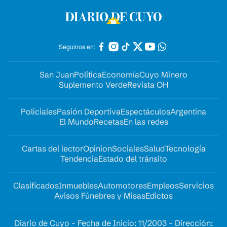
Seguinos en:
San Juan
Política
Economía
Cuyo Minero
Suplemento Verde
Revista OH
Policiales
Pasión Deportiva
Espectáculos
Argentina
El Mundo
Recetas
En las redes
Cartas del lector
Opinion
Sociales
Salud
Tecnología
Tendencia
Estado del tránsito
Clasificados
Inmuebles
Automotores
Empleos
Servicios
Avisos Fúnebres y Misas
Edictos
Diario de Cuyo - Fecha de Inicio: 11/2003 - Dirección: