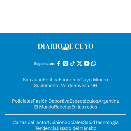
Seguinos en:
San Juan
Política
Economía
Cuyo Minero
Suplemento Verde
Revista OH
Policiales
Pasión Deportiva
Espectáculos
Argentina
El Mundo
Recetas
En las redes
Cartas del lector
Opinion
Sociales
Salud
Tecnología
Tendencia
Estado del tránsito