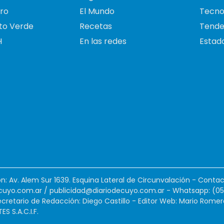
ro
El Mundo
Tecno
to Verde
Recetas
Tende
H
En las redes
Estado
ión: Av. Alem Sur 1639. Esquina Lateral de Circunvalación - Contac
cuyo.com.ar
/
publicidad@diariodecuyo.com.ar
-
Whatsapp: (0
cretario de Redacción: Diego Castillo - Editor Web: Mario Romer
 S.A.C.I.F.