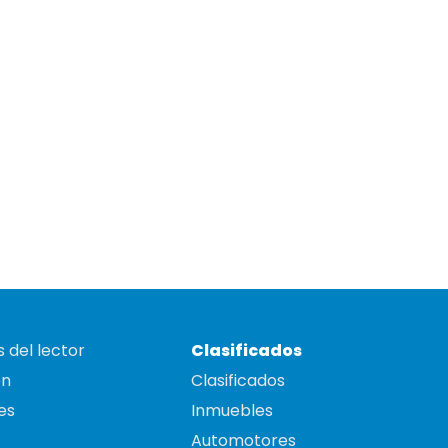
 del lector
Clasificados
on
Clasificados
es
Inmuebles
Automotores