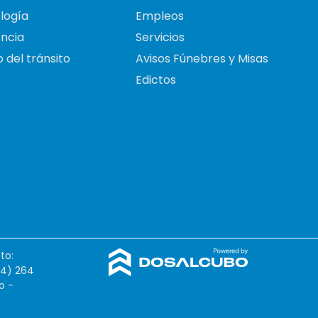
logía
Empleos
ncia
Servicios
 del tránsito
Avisos Fúnebres y Misas
Edictos
to:
54) 264
o -