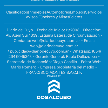
Clasificados
Inmuebles
Automotores
Empleos
Servicios
Avisos Fúnebres y Misas
Edictos
Diario de Cuyo - Fecha de Inicio: 11/2003 - Dirección:
Av. Alem Sur 1639. Esquina Lateral de Circunvalación -
Contacto:
web@diariodecuyo.com.ar
- Email:
web@diariodecuyo.com.ar
/
publicidad@diariodecuyo.com.ar
-
Whatsapp: (054)
264 5045343 - Gerente General: Pablo Dellazoppa -
Secretario de Redacción: Diego Castillo - Editor Web:
Mario Romero - Empresa propietaria del medio -
FRANCISCO MONTES S.A.C.I.F.