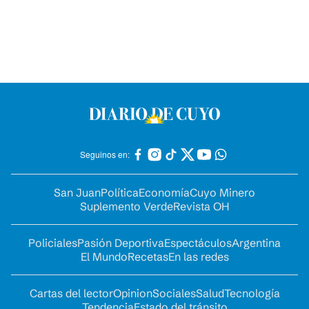
Seguinos en:
San Juan
Política
Economía
Cuyo Minero
Suplemento Verde
Revista OH
Policiales
Pasión Deportiva
Espectáculos
Argentina
El Mundo
Recetas
En las redes
Cartas del lector
Opinion
Sociales
Salud
Tecnología
Tendencia
Estado del tránsito