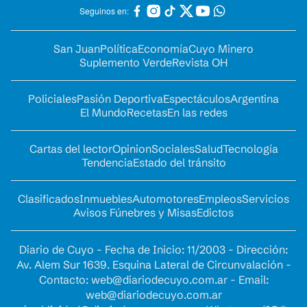
Seguinos en:
San Juan
Política
Economía
Cuyo Minero
Suplemento Verde
Revista OH
Policiales
Pasión Deportiva
Espectáculos
Argentina
El Mundo
Recetas
En las redes
Cartas del lector
Opinion
Sociales
Salud
Tecnología
Tendencia
Estado del tránsito
Clasificados
Inmuebles
Automotores
Empleos
Servicios
Avisos Fúnebres y Misas
Edictos
Diario de Cuyo - Fecha de Inicio: 11/2003 - Dirección:
Av. Alem Sur 1639. Esquina Lateral de Circunvalación -
Contacto:
web@diariodecuyo.com.ar
- Email:
web@diariodecuyo.com.ar