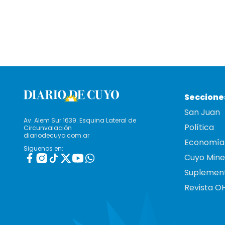
Seccione
San Juan
Av. Alem Sur 1639. Esquina Lateral de
Política
Circunvalación
diariodecuyo.com.ar
Economía
Siguenos en:
Cuyo Mine
Suplemen
Revista O