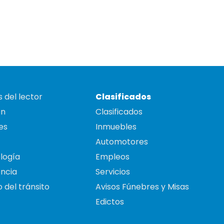
 del lector
Clasificados
on
Clasificados
es
Inmuebles
Automotores
logía
Empleos
ncia
Servicios
 del tránsito
Avisos Fúnebres y Misas
Edictos