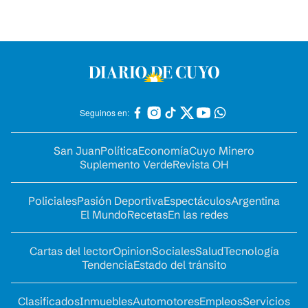
Seguinos en:
San Juan
Política
Economía
Cuyo Minero
Suplemento Verde
Revista OH
Policiales
Pasión Deportiva
Espectáculos
Argentina
El Mundo
Recetas
En las redes
Cartas del lector
Opinion
Sociales
Salud
Tecnología
Tendencia
Estado del tránsito
Clasificados
Inmuebles
Automotores
Empleos
Servicios